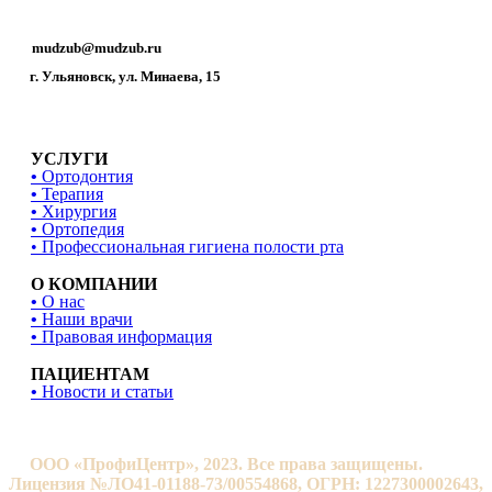
mudzub@mudzub.ru
г. Ульяновск, ул. Минаева, 15
УСЛУГИ
•
Ортодонтия
•
Терапия
•
Хирургия
•
Ортопедия
• Профессиональная гигиена полости рта
О КОМПАНИИ
•
О нас
•
Наши врачи
•
Правовая информация
ПАЦИЕНТАМ
•
Новости и статьи
ООО «ПрофиЦентр», 2023. Все права защищены.
Лицензия №ЛО41-01188-73/00554868, ОГРН: 1227300002643,