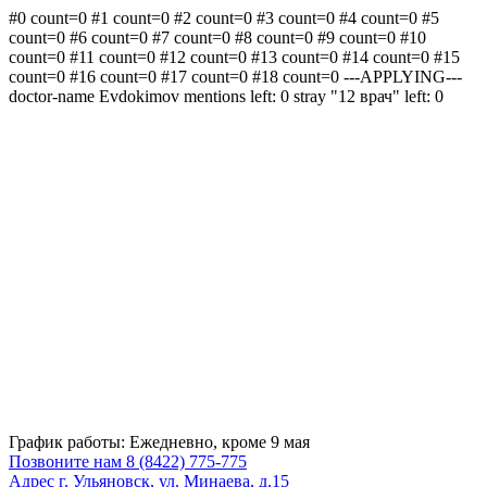
#0 count=0 #1 count=0 #2 count=0 #3 count=0 #4 count=0 #5
count=0 #6 count=0 #7 count=0 #8 count=0 #9 count=0 #10
count=0 #11 count=0 #12 count=0 #13 count=0 #14 count=0 #15
count=0 #16 count=0 #17 count=0 #18 count=0 ---APPLYING---
doctor-name Evdokimov mentions left: 0 stray "12 врач" left: 0
Skip
to
content
График работы:
Ежедневно, кроме 9 мая
Позвоните нам
8 (8422) 775-775
Адрес
г. Ульяновск, ул. Минаева, д.15